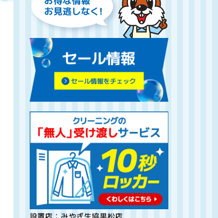
設置店：みやぎ生協黒松店