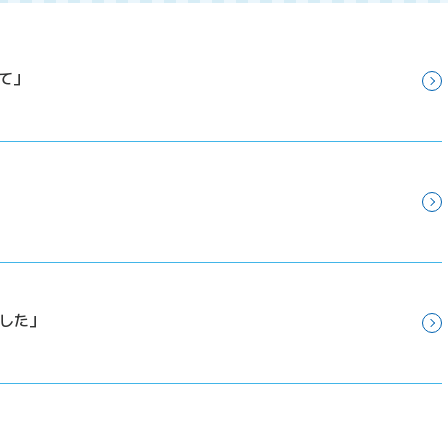
て」
ました」